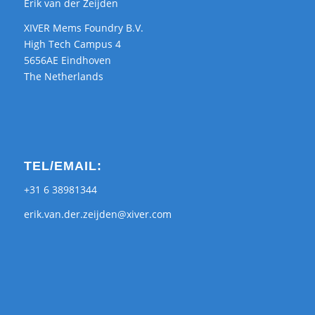
Erik van der Zeijden
XIVER Mems Foundry B.V.
High Tech Campus 4
5656AE Eindhoven
The Netherlands
TEL/EMAIL:
+31 6 38981344
erik.van.der.zeijden@xiver.com