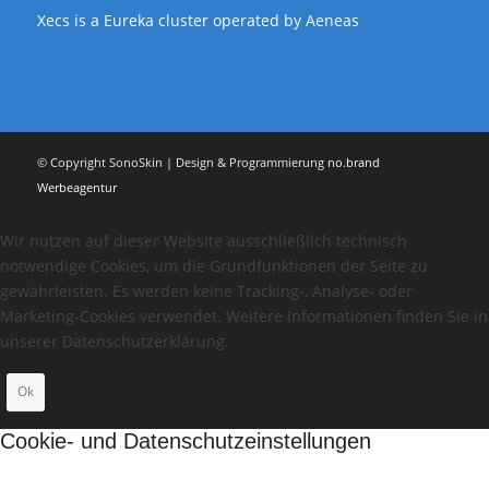
Xecs is a Eureka cluster operated by Aeneas
© Copyright SonoSkin | Design & Programmierung
no.brand
Werbeagentur
Wir nutzen auf dieser Website ausschließlich technisch
notwendige Cookies, um die Grundfunktionen der Seite zu
gewährleisten. Es werden keine Tracking-, Analyse- oder
Marketing-Cookies verwendet. Weitere Informationen finden Sie in
unserer Datenschutzerklärung.
Ok
Cookie- und Datenschutzeinstellungen