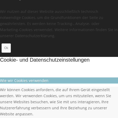
Wir nutzen auf dieser Website ausschließlich technisch
notwendige Cookies, um die Grundfunktionen der Seite zu
gewährleisten. Es werden keine Tracking-, Analyse- oder
Marketing-Cookies verwendet. Weitere Informationen finden Sie in
unserer Datenschutzerklärung.
Ok
Cookie- und Datenschutzeinstellungen
Wie wir Cookies verwenden
Wir können Cookies anfordern, die auf Ihrem Gerät eingestellt
werden. Wir verwenden Cookies, um uns mitzuteilen, wenn Sie
unsere Websites besuchen, wie Sie mit uns interagieren, Ihre
Nutzererfahrung verbessern und Ihre Beziehung zu unserer
Website anpassen.