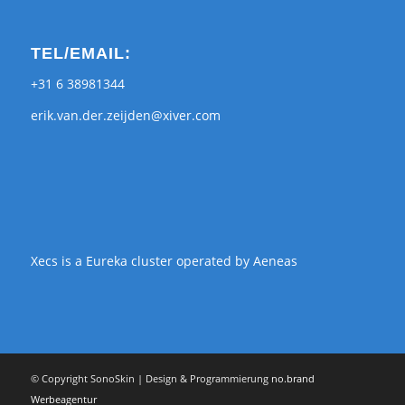
TEL/EMAIL:
+31 6 38981344
erik.van.der.zeijden@xiver.com
Xecs is a Eureka cluster operated by Aeneas
© Copyright SonoSkin | Design & Programmierung
no.brand
Werbeagentur